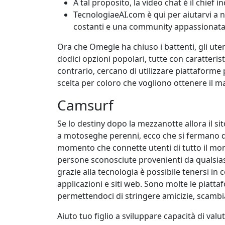
A tal proposito, la video chat è il chief
TecnologiaeAI.com è qui per aiutarvi a 
costanti e una community appassionata
Ora che Omegle ha chiuso i battenti, gli uten
dodici opzioni popolari, tutte con caratterist
contrario, cercano di utilizzare piattaforme
scelta per coloro che vogliono ottenere il m
Camsurf
Se lo destiny dopo la mezzanotte allora il s
a motoseghe perenni, ecco che si fermano 
momento che connette utenti di tutto il mon
persone sconosciute provenienti da qualsiasi
grazie alla tecnologia è possibile tenersi i
applicazioni e siti web. Sono molte le piatta
permettendoci di stringere amicizie, scambia
Aiuto tuo figlio a sviluppare capacità di va