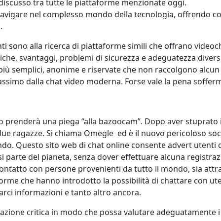
 indiscusso tra tutte le piattaforme menzionate oggi.
navigare nel complesso mondo della tecnologia, offrendo con
.
ti sono alla ricerca di piattaforme simili che offrano video
iche, svantaggi, problemi di sicurezza e adeguatezza diversi p
 più semplici, anonime e riservate che non raccolgono alcun
assimo dalla chat video moderna. Forse vale la pena sofferm
ito prenderà una piega “alla bazoocam”. Dopo aver stuprato i
due ragazze. Si chiama Omegle ed è il nuovo pericoloso so
do. Questo sito web di chat online consente advert utenti 
 parte del pianeta, senza dover effettuare alcuna registraz
n contatto con persone provenienti da tutto il mondo, sia att
forme che hanno introdotto la possibilità di chattare con uten
rci informazioni e tanto altro ancora.
lutazione critica in modo che possa valutare adeguatamente i