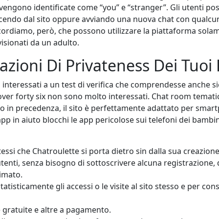
ne vengono identificate come “you” e “stranger”. Gli utenti 
scendo dal sito oppure avviando una nuova chat con qualcun 
ricordiamo, però, che possono utilizzare la piattaforma solame
isionati da un adulto.
azioni Di Privateness Dei Tuoi 
 interessati a un test di verifica che comprendesse anche sic
i over forty six non sono molto interessati. Chat room tema
 in precedenza, il sito è perfettamente adattato per smartp
p in aiuto blocchi le app pericolose sui telefoni dei bambini.
tessi che Chatroulette si porta dietro sin dalla sua creazione
tenti, senza bisogno di sottoscrivere alcuna registrazione,
imato.
tatisticamente gli accessi o le visite al sito stesso e per cons
 gratuite e altre a pagamento.