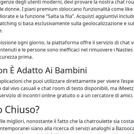
sigenze degli utenti moderni, devi provare la nostra chat r
le donne. I piani premium sbloccano funzionalità come like illi
iorate e la funzione “Salta la fila”. Acquisti aggiuntivi inclu
matching si basa esclusivamente sulla geolocalizzazione e sul
e.
ssione ogni giorno, la piattaforma offre il servizio di chat
enuti e le persone sono inefficaci nel rimuovere i Nasties da
icurezza prima.
n È Adatto Ai Bambini
applicazioni che puoi utilizzare direttamente per vivere l’esp
dal vivo casuali e chat room di testo disponibili, ma iMeetzu 
servizio di incontri online gratuito o a un cercatore di amici.
o Chiuso?
le migliori, nonostante il fatto che la chatroulette sia co
temporanei siano alla ricerca di servizi analoghi a Bazoocam