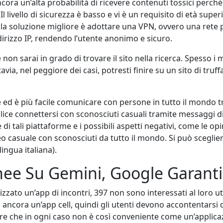
cora un’alta probabilità di ricevere contenuti tossici perché
Il livello di sicurezza è basso e vi è un requisito di età superi
a soluzione migliore è adottare una VPN, ovvero una rete pri
ndirizzo IP, rendendo l’utente anonimo e sicuro.
on sarai in grado di trovare il sito nella ricerca. Spesso i 
ia, nel peggiore dei casi, potresti finire su un sito di truf
ed è più facile comunicare con persone in tutto il mondo tra
e connettersi con sconosciuti casuali tramite messaggi di
li piattaforme e i possibili aspetti negativi, come le opini
 casuale con sconosciuti da tutto il mondo. Si può scegliere
ingua italiana).
e Su Gemini, Google Garantis
zzato un’app di incontri, 397 non sono interessati al loro ut
ancora un’app cell, quindi gli utenti devono accontentarsi d
re che in ogni caso non è così conveniente come un’applicaz