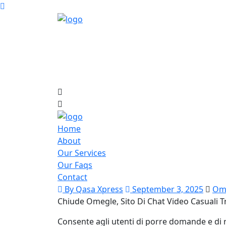
Home
About
Our Services
Our Faqs
Contact
By Qasa Xpress
September 3, 2025
Om
Chiude Omegle, Sito Di Chat Video Casuali T
Consente agli utenti di porre domande e di r