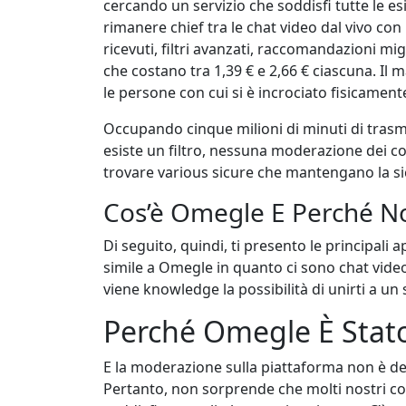
cercando un servizio che soddisfi tutte le e
rimanere chief tra le chat video dal vivo con 
ricevuti, filtri avanzati, raccomandazioni migl
che costano tra 1,39 € e 2,66 € ciascuna. Il 
le persone con cui si è incrociato fisicament
Occupando cinque milioni di minuti di trasmi
esiste un filtro, nessuna moderazione dei cont
trovare various sicure che mantengano la s
Cos’è Omegle E Perché No
Di seguito, quindi, ti presento le principali 
simile a Omegle in quanto ci sono chat video 
viene knowledge la possibilità di unirti a un 
Perché Omegle È Stat
E la moderazione sulla piattaforma non è del
Pertanto, non sorprende che molti nostri con